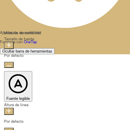
Ajustes de accesibilidad
Módulos de contenido
Tamaño de fuente
Funciona con
OneTap
Ocultar barra de herramientas
Por defecto
Fuente legible
Altura de línea
Por defecto