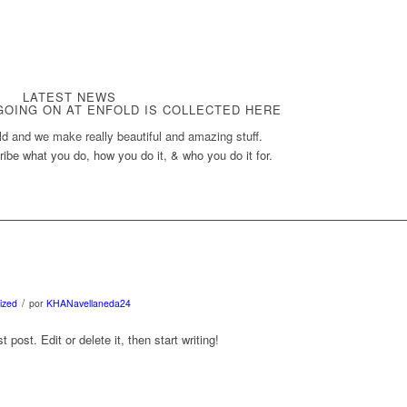
LATEST NEWS
GOING ON AT ENFOLD IS COLLECTED HERE
d and we make really beautiful and amazing stuff.
ibe what you do, how you do it, & who you do it for.
/
ized
por
KHANavellaneda24
post. Edit or delete it, then start writing!