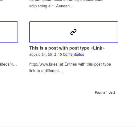
adipiscing elit. Aenean…
This is a post with post type «Link»
agosto 24, 2012
/
0 Comentarios
videos/41629603
http://www.kriesi.at Entries with this post type
link to a different…
Página 1 de 2