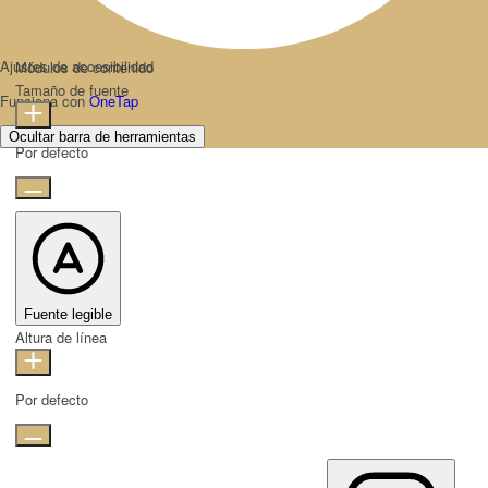
Ajustes de accesibilidad
Módulos de contenido
Tamaño de fuente
Funciona con
OneTap
Ocultar barra de herramientas
Por defecto
Fuente legible
Altura de línea
Por defecto