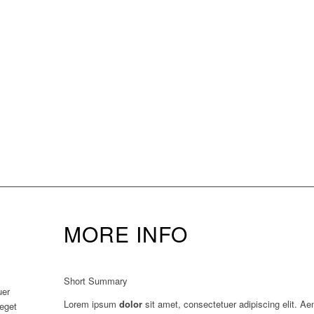
MORE INFO
Short Summary
uer
Lorem ipsum
dolor
sit amet, consectetuer adipiscing elit. A
 eget