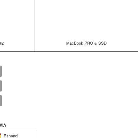
 #2
MacBook PRO & SSD
OMA
Español