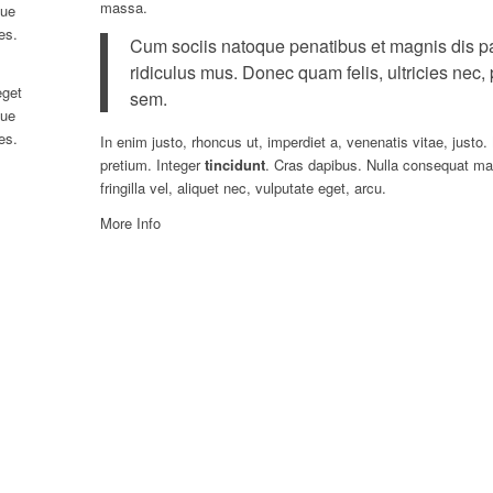
massa.
que
es.
Cum sociis natoque penatibus et magnis dis pa
ridiculus mus. Donec quam felis, ultricies nec,
get
sem.
que
es.
In enim justo, rhoncus ut, imperdiet a, venenatis vitae, justo.
pretium. Integer
tincidunt
. Cras dapibus. Nulla consequat ma
fringilla vel, aliquet nec, vulputate eget, arcu.
More Info