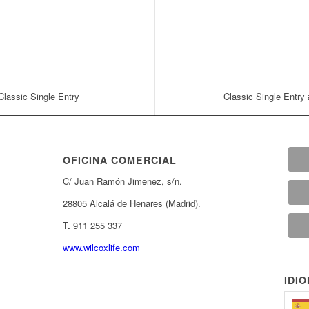
Classic Single Entry
Classic Single Entry
OFICINA COMERCIAL
C/ Juan Ramón Jimenez, s/n.
28805 Alcalá de Henares (Madrid).
T.
911 255 337
www.wilcoxlife.com
IDI