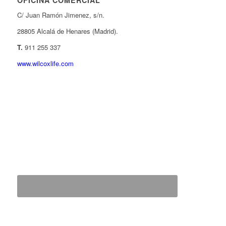
OFICINA COMERCIAL
C/ Juan Ramón Jimenez, s/n.
28805 Alcalá de Henares (Madrid).
T.
911 255 337
www.wilcoxlife.com