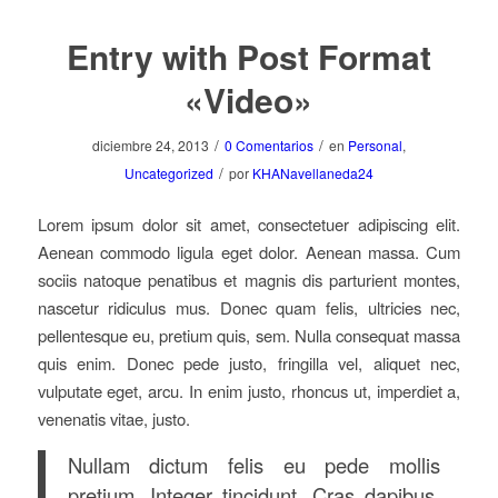
Entry with Post Format
«Video»
/
/
diciembre 24, 2013
0 Comentarios
en
Personal
,
/
Uncategorized
por
KHANavellaneda24
Lorem ipsum dolor sit amet, consectetuer adipiscing elit.
Aenean commodo ligula eget dolor. Aenean massa. Cum
sociis natoque penatibus et magnis dis parturient montes,
nascetur ridiculus mus. Donec quam felis, ultricies nec,
pellentesque eu, pretium quis, sem. Nulla consequat massa
quis enim. Donec pede justo, fringilla vel, aliquet nec,
vulputate eget, arcu. In enim justo, rhoncus ut, imperdiet a,
venenatis vitae, justo.
Nullam dictum felis eu pede mollis
pretium. Integer tincidunt. Cras dapibus.