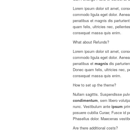
Lorem ipsum dolor sit amet, conse
commodo ligula eget dolor. Aene
penatibus et magnis dis parturien
quam felis, ultricies nec, pellent
consequat massa quis enim.
What about Refunds?
Lorem ipsum dolor sit amet, conse
commodo ligula eget dolor. Aene
penatibus et
magnis
dis parturie
Donec quam felis, ultricies nec, p
consequat massa quis enim.
How to set up the theme?
Nullam sagittis. Suspendisse pulv
condimentum
, sem libero volutp
nunc. Vestibulum ante
ipsum
prim
posuere cubilia Curae; Fusce id pu
Phasellus dolor. Maecenas vestib
Are there additional costs?