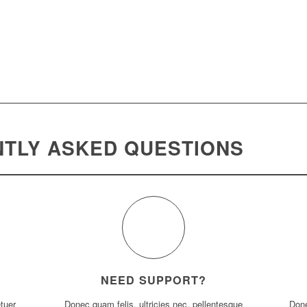
NTLY ASKED QUESTIONS
NEED SUPPORT?
tuer
Donec quam felis, ultricies nec, pellentesque
Done