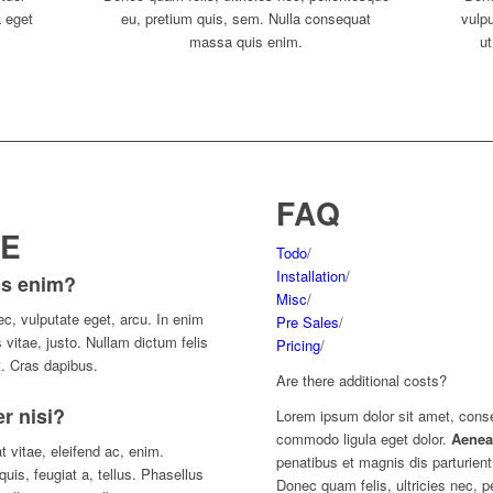
a eget
eu, pretium quis, sem. Nulla consequat
vulp
.
massa quis enim.
ut
FAQ
E
Todo
/
Installation
/
is enim?
Misc
/
nec, vulputate eget, arcu. In enim
Pre Sales
/
 vitae, justo. Nullam dictum felis
Pricing
/
t. Cras dapibus.
Are there additional costs?
r nisi?
Lorem ipsum dolor sit amet, conse
commodo ligula eget dolor.
Aene
t vitae, eleifend ac, enim.
penatibus et magnis dis parturie
uis, feugiat a, tellus. Phasellus
Donec quam felis, ultricies nec, p