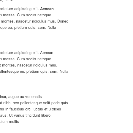
ctetuer adipiscing elit.
Aenean
an massa. Cum sociis natoque
t montes, nascetur ridiculus mus. Donec
esque eu, pretium quis, sem. Nulla
ctetuer adipiscing elit. Aenean
an massa. Cum sociis natoque
nt montes, nascetur ridiculus mus.
ellentesque eu, pretium quis, sem. Nulla
inar, augue ac venenatis
at nibh, nec pellentesque velit pede quis
is in faucibus orci luctus et ultrices
rus. Ut varius tincidunt libero.
ulum mollis