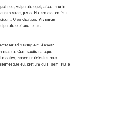
iquet nec, vulputate eget, arcu. In enim
enatis vitae, justo. Nullam dictum felis
ncidunt. Cras dapibus.
Vivamus
putate eleifend tellus.
ctetuer adipiscing elit. Aenean
an massa. Cum sociis natoque
nt montes, nascetur ridiculus mus.
ellentesque eu, pretium quis, sem. Nulla