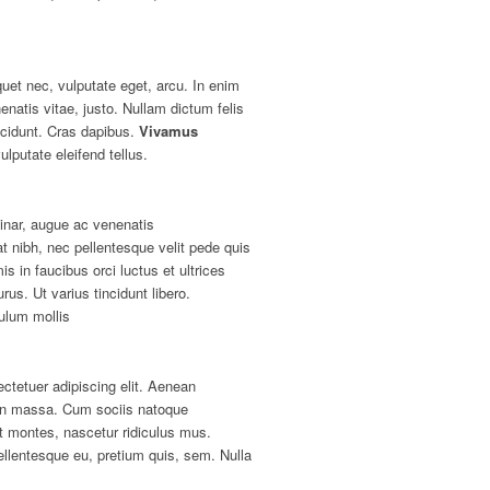
iquet nec, vulputate eget, arcu. In enim
enatis vitae, justo. Nullam dictum felis
ncidunt. Cras dapibus.
Vivamus
putate eleifend tellus.
inar, augue ac venenatis
at nibh, nec pellentesque velit pede quis
is in faucibus orci luctus et ultrices
rus. Ut varius tincidunt libero.
ulum mollis
ctetuer adipiscing elit. Aenean
an massa. Cum sociis natoque
nt montes, nascetur ridiculus mus.
ellentesque eu, pretium quis, sem. Nulla