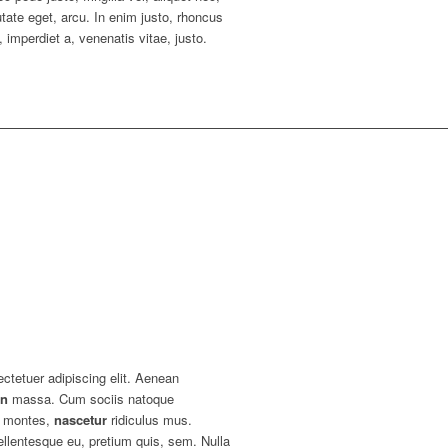
utate eget, arcu. In enim justo, rhoncus
, imperdiet a, venenatis vitae, justo.
ctetuer adipiscing elit. Aenean
an
massa. Cum sociis natoque
nt montes,
nascetur
ridiculus mus.
ellentesque eu, pretium quis, sem. Nulla