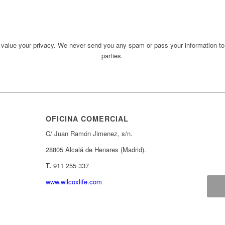
value your privacy. We never send you any spam or pass your information to
parties.
OFICINA COMERCIAL
C/ Juan Ramón Jimenez, s/n.
28805 Alcalá de Henares (Madrid).
T.
911 255 337
www.wilcoxlife.com