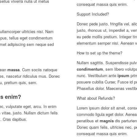
sellus viverra nulla ut metus
consequat massa quis enim.
Support Included?
Donec pede justo, fringilla vel, al
justo, rhoncus ut, imperdiet a, ven
 ullamcorper ultricies nisi. Nam
eu pede mollis pretium. Integer ti
pus, tellus eget condimentum
elementum semper nisi. Aenean vul
amet adipiscing sem neque sed
How to set up the theme?
Nullam sagittis. Suspendisse pulv
condimentum
, sem libero volutp
nean
massa
. Cum sociis natoque
nunc. Vestibulum ante
ipsum
prim
tes, nascetur ridiculus mus. Donec
posuere cubilia Curae; Fusce id pu
eu, pretium quis, sem.
Phasellus dolor. Maecenas vestib
is enim?
What about Refunds?
nec, vulputate eget, arcu. In enim
Lorem ipsum dolor sit amet, conse
 vitae, justo. Nullam dictum felis
commodo ligula eget dolor. Aene
t. Cras dapibus.
penatibus et
magnis
dis parturie
Donec quam felis, ultricies nec, p
consequat massa quis enim.