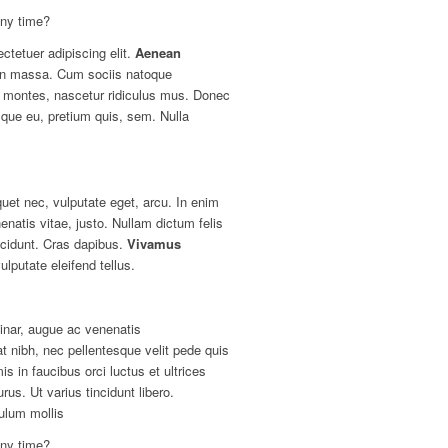
any time?
ctetuer adipiscing elit.
Aenean
an massa. Cum sociis natoque
t montes, nascetur ridiculus mus. Donec
esque eu, pretium quis, sem. Nulla
iquet nec, vulputate eget, arcu. In enim
enatis vitae, justo. Nullam dictum felis
ncidunt. Cras dapibus.
Vivamus
putate eleifend tellus.
inar, augue ac venenatis
at nibh, nec pellentesque velit pede quis
is in faucibus orci luctus et ultrices
rus. Ut varius tincidunt libero.
ulum mollis
any time?