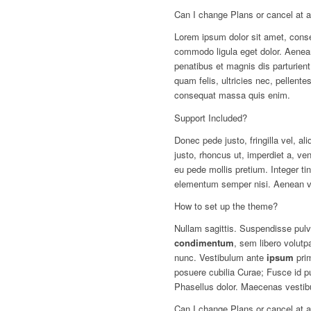
Can I change Plans or cancel at 
Lorem ipsum dolor sit amet, conse
commodo ligula eget dolor. Aene
penatibus et magnis dis parturien
quam felis, ultricies nec, pellent
consequat massa quis enim.
Support Included?
Donec pede justo, fringilla vel, al
justo, rhoncus ut, imperdiet a, ven
eu pede mollis pretium. Integer ti
elementum semper nisi. Aenean vul
How to set up the theme?
Nullam sagittis. Suspendisse pulv
condimentum
, sem libero volutp
nunc. Vestibulum ante
ipsum
prim
posuere cubilia Curae; Fusce id pu
Phasellus dolor. Maecenas vestib
Can I change Plans or cancel at 