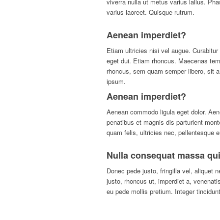
viverra nulla ut metus varius lallus. Pha
varius laoreet. Quisque rutrum.
Aenean imperdiet?
E
tiam ultricies nisi vel augue. Curabitur
eget dui. Etiam rhoncus. Maecenas tem
rhoncus, sem quam semper libero, sit 
ipsum.
Aenean imperdiet?
Aenean commodo ligula eget dolor. Ae
penatibus et magnis dis parturient mon
quam felis, ultricies nec, pellentesque 
Nulla consequat massa qu
Donec pede justo, fringilla vel, aliquet 
justo, rhoncus ut, imperdiet a, venenatis
eu pede mollis pretium. Integer tincidun